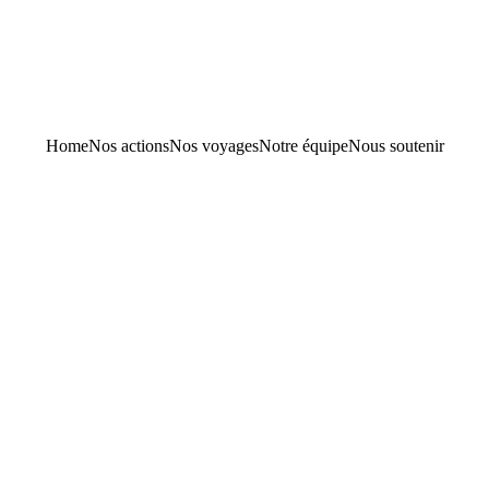
AMPAGNE DE COLLECTE DE FONDS - OBJECTIF --> 5 00
Home
Nos actions
Nos voyages
Notre équipe
Nous soutenir