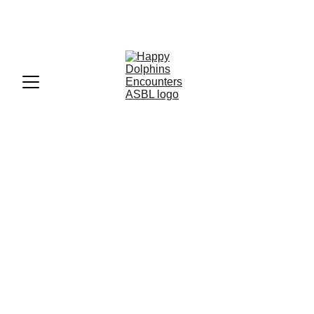
CAMPAGNE DE COLLECTE DE FONDS - 
OBJECTIF --> 5 000€
Nos actions
À chaque action, nous offrons aux enfants un 
espace où se poser, respirer et retrouver de la 
légèreté.