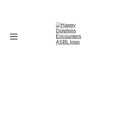
CAMPAGNE DE COLLECTE DE FONDS - 
OBJECTIF --> 5 000€
Happy Dolphins - 
Rendre l'impossible... Accessible
Contacts
info@happydolphinsencounters.com
+32 (0)492 05 45 80